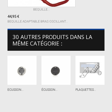
BEQUILLE...
44,95 €
BEQUILLE ADAPTABLE BRAS OSCILLANT...
30 AUTRES PRODUITS DANS LA
MÊME CATÉGORIE :
ECUSSON...
ÉCUSSON...
PLAQUETTES...
P