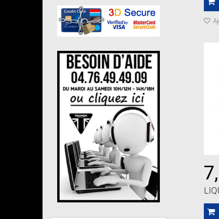
Aj
7
LIQ