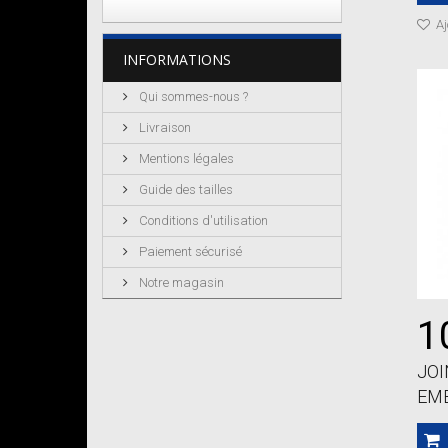
Aj
INFORMATIONS
Qui sommes-nous ?
Livraison
Mentions légales
Guide des tailles
Conditions d'utilisation
Paiement sécurisé
Notre magasin
1
JOI
EMB