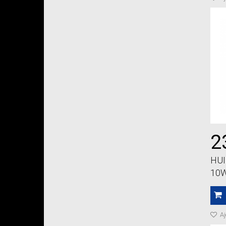
2
HUI
10W
Aj