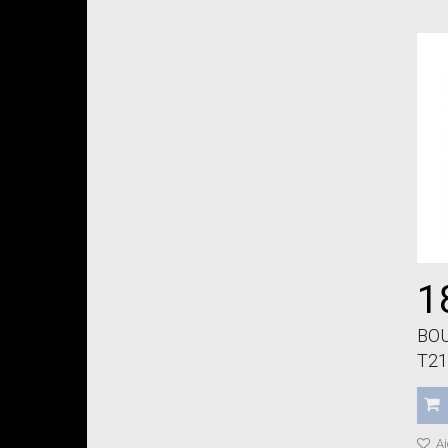
1
BO
T21
Aj