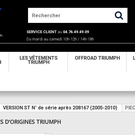
SERVICE CLIENT
au
04.76.49.49.09
Du mardi au samedi 10h-12h / 14h-18h
U
LES VÊTEMENTS
OFFROAD TRIUMPH
H
TRIUMPH
VERSION ST N° de série après 208167 (2005-2010)
PIE
ES D'ORIGINES TRIUMPH