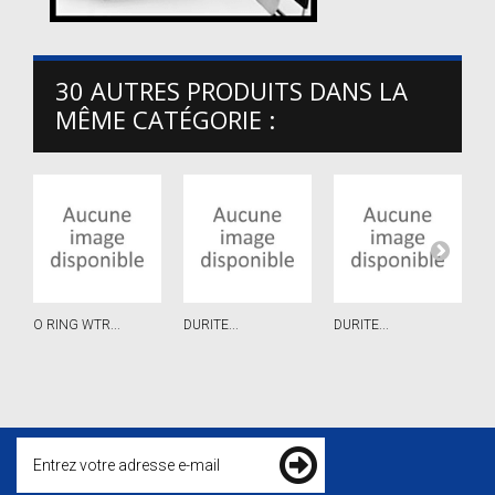
30 AUTRES PRODUITS DANS LA
MÊME CATÉGORIE :
O RING WTR...
DURITE...
DURITE...
C