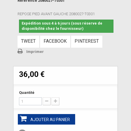
Référence
2080027-T0301
REPOSE PIED AVANT GAUCHE 2080027-T0301
Expédition sous 4 à 6 jours (sous réserve de
disponibilité chez le fournisseur)
TWEET
FACEBOOK
PINTEREST
Imprimer
36,00 €
Quantité
AJOUTER AU PANIER