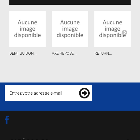
DEMI GUIDON...
AXE REPOSE...
RETURN...
B