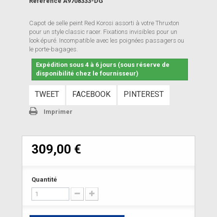
Référence
A9708333-DG
Capot de selle peint Red Korosi assorti à votre Thruxton
pour un style classic racer. Fixations invisibles pour un
look épuré. Incompatible avec les poignées passagers ou
le porte-bagages.
Expédition sous 4 à 6 jours (sous réserve de
disponibilité chez le fournisseur)
TWEET
FACEBOOK
PINTEREST
Imprimer
309,00 €
Quantité