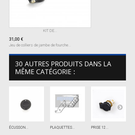
KIT DE...
31,00 €
Jeu de colliers de jambe de fourche...
30 AUTRES PRODUITS DANS LA
MÊME CATÉGORIE :
ÉCUSSON...
PLAQUETTES...
PRISE 12...
L