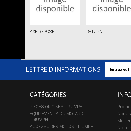
AXE REPOSE...
RETURN...
LETTRE D'INFORMATIONS
CATÉGORIES
INF
PIECES ORIGINES TRIUMPH
Promo
EQUIPEMENTS DU MOTARD
Nouvea
TRIUMPH
Meille
ACCESSOIRES MOTOS TRIUMPH
Notre 