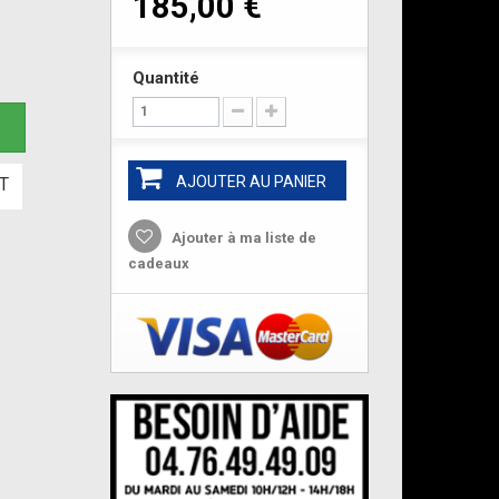
185,00 €
Quantité
e
AJOUTER AU PANIER
T
Ajouter à ma liste de
cadeaux