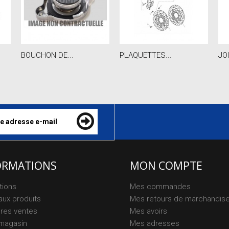
BOUCHON DE...
PLAQUETTES...
JO
ORMATIONS
MON COMPTE
tions
Mes commandes
ux produits
Mes retours de marchandis
ures ventes
Mes avoirs
magasin
Mes adresses