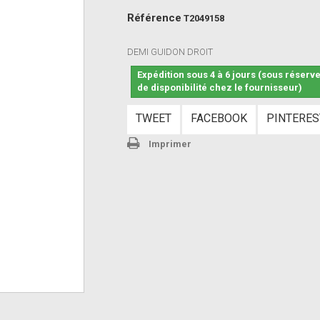
Référence
T2049158
DEMI GUIDON DROIT
Expédition sous 4 à 6 jours (sous réserv
de disponibilité chez le fournisseur)
TWEET
FACEBOOK
PINTERES
Imprimer